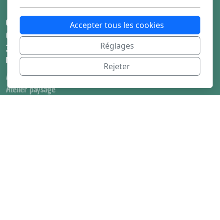
Champ de l'aubier
Accepter tous les cookies
Castanet-Tolosan
Réglages
31320
Menu principal
Rejeter
Accueil
Atelier paysage
Jardins privés
Végétalisation participative
Réalisations
Entretien de jardin
Pépinière
Portrait
Contact
Légal