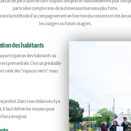
talisation participative sont toujours uniques et habituellement plus compl
particulier compte tenu de la dimension humaine plus forte.
struire la méthode d'accompagnement en fonction du contexte et des besoins
les usagers ou futurs usagers.
pation des habitants
 la participation des habitants au
 est primordiale. C'est un préalable
nt créer des "espaces verts" mais
e jardiné. Dans tous délaissés il y a
là, il faut définir les moyens pour
e l'on a imaginé.
ogie