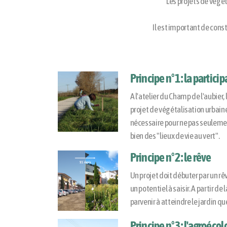
Les projets de végé
Il est important de con
Principe n°1 : la partici
A l'atelier du Champ de l'aubier,
projet de végétalisation urbaine
nécessaire pour ne pas seuleme
bien des "lieux de vie au vert".
Principe n°2 : le rêve
Un projet doit débuter par un rêv
un potentiel à saisir. A partir de 
parvenir à atteindre le jardin qu
Principe n°3 : l'agroécol