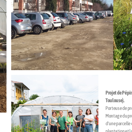
Projet de Pépin
Toulouse).
Porteuse de pro
Montage du pro
d'une parcell
plantation et l