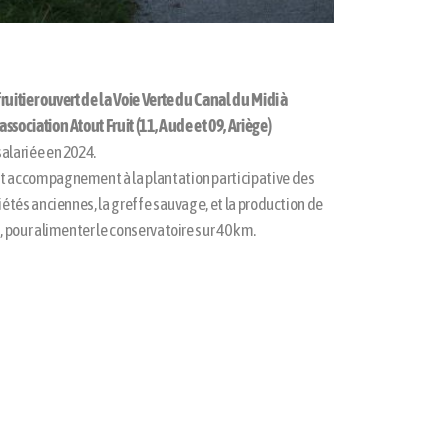
ruitier ouvert de la Voie Verte du Canal du Midi à
ssociation Atout Fruit (11, Aude et 09, Ariège)
salariée en 2024.
t accompagnement à la plantation participative des
riétés anciennes, la greffe sauvage, et la production de
s, pour alimenter le conservatoire sur 40 km.