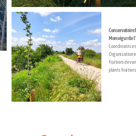
Conservatoire f
Monségur de l'a
Coordinatrice 
Organisation e
fruitiers de va
plants fruitier